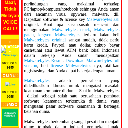
Maaf,
perlindungan yang maksimal terhadap
Tidak
PC/laptop/komputer/notebook sehingga Anda aman
dari ancaman virus, spyware, malware, dll.
Melayani
Dapatkan software & license key
Malwarebytes asli
VOICE
original. Buat apa susah-susah mencari dan
CALL!
menggunakan
Malwarebytes crack
,
Malwarebytes
patch
,
kegyen Malwarebytes
terbaru kalau beli
Malwarebytes original
sangat mudah, tidak perlu
::
kartu kredit, Paypol, atau dollar, cukup bayar
WHATSAPP
cash/tunai atau lewat ATM bank lokal Indonesia
::
dalam sekejap Anda sudah mendapatkan
Malwarebytes Resmi
.
Download Malwarebytes full
0852-2000-
version
, beli
license Malwarebytes
nya, aktifkan
9955
registrasinya dan Anda dapat bekerja dengan aman
:: LINE ::
Malwarebytes
adalah perusahaan yang
didedikasikan khusus untuk mengatasi masalah
keamanan komputer di dunia. Saat ini Malwarebytes
0852-2000-
diakui sebagai salah satu perusahaan pembuat
9955
software keamanan terkemuka di dunia yang
:: SMS ::
menguasai pasar software keamanan di berbagai
belahan dunia.
0852-2000-9955
0899-883-5000
Malwarebytes berkembang sangat pesat dan menjadi
ujung tombak dalam industri perangkat lunak