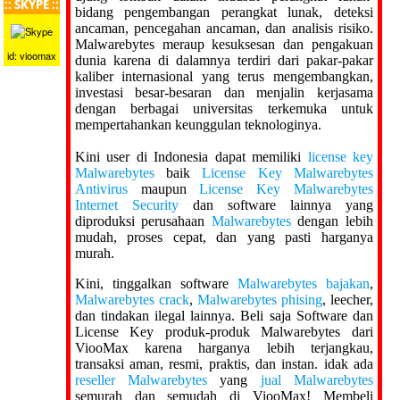
:: SKYPE ::
bidang pengembangan perangkat lunak, deteksi
ancaman, pencegahan ancaman, dan analisis risiko.
Malwarebytes meraup kesuksesan dan pengakuan
id: vioomax
dunia karena di dalamnya terdiri dari pakar-pakar
kaliber internasional yang terus mengembangkan,
investasi besar-besaran dan menjalin kerjasama
dengan berbagai universitas terkemuka untuk
mempertahankan keunggulan teknologinya.
Kini user di Indonesia dapat memiliki
license key
Malwarebytes
baik
License Key Malwarebytes
Antivirus
maupun
License Key Malwarebytes
Internet Security
dan software lainnya yang
diproduksi perusahaan
Malwarebytes
dengan lebih
mudah, proses cepat, dan yang pasti harganya
murah.
Kini, tinggalkan software
Malwarebytes bajakan
,
Malwarebytes crack
,
Malwarebytes phising
, leecher,
dan tindakan ilegal lainnya. Beli saja Software dan
License Key produk-produk Malwarebytes dari
ViooMax karena harganya lebih terjangkau,
transaksi aman, resmi, praktis, dan instan. idak ada
reseller Malwarebytes
yang
jual Malwarebytes
semurah dan semudah di ViooMax! Membeli