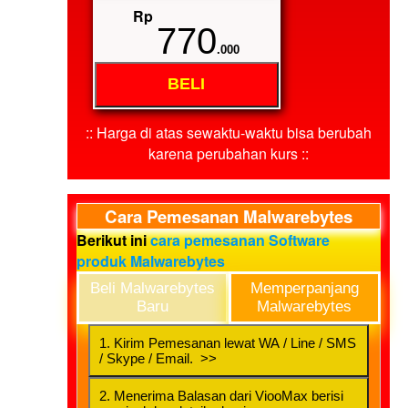
Rp
770
.000
BELI
:: Harga di atas sewaktu-waktu bisa berubah
karena perubahan kurs ::
Cara Pemesanan Malwarebytes
Berikut ini
cara pemesanan Software
produk Malwarebytes
Beli Malwarebytes
Memperpanjang
Baru
Malwarebytes
1. Kirim Pemesanan lewat WA / Line / SMS
/ Skype / Email. >>
2. Menerima Balasan dari ViooMax berisi