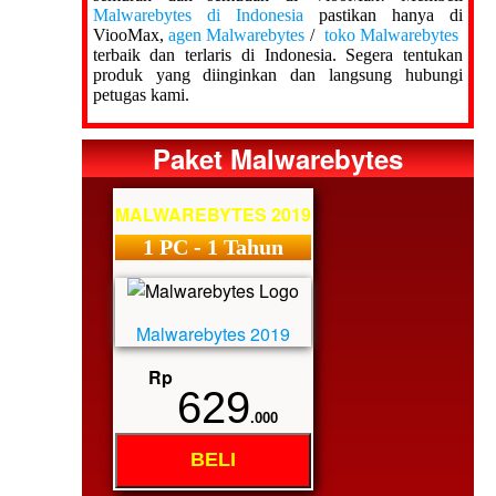
Malwarebytes di Indonesia
pastikan hanya di
ViooMax,
agen Malwarebytes
/
toko Malwarebytes
terbaik dan terlaris di Indonesia. Segera tentukan
produk yang diinginkan dan langsung hubungi
petugas kami.
Paket Malwarebytes
MALWAREBYTES 2019
1 PC - 1 Tahun
Malwarebytes 2019
Rp
629
.000
BELI