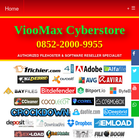
Home
☰
ViooMax Cyberstore
0852-2000-9955
AUTHORIZED FILEHOSTER & SOFTWARE RESELLER SPECIALIST