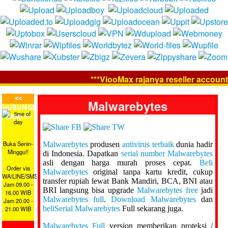
***ViooMax rajanya reseller account 
<<
Malwarebytes
HUBUNGI
KAMI >>
Buka Senin-
Malwarebytes
produsen
antivirus terbaik
dunia hadir
Minggu!!
di Indonesia. Dapatkan
serial number Malwarebytes
asli dengan harga murah proses cepat.
Beli
Order via
Malwarebytes
original tanpa kartu kredit, cukup
WA/LINE/SMS
transfer rupiah lewat Bank Mandiri, BCA, BNI atau
Jam 09.00 -
BRI langsung bisa upgrade
Malwarebytes free
jadi
16.00 WIB
Malwarebytes full
.
Download Malwarebytes
dan
Jam 20.00 -
beliSerial Malwarebytes
Full sekarang juga.
21.00 WIB
Malwarebytes Full
version memberikan proteksi /