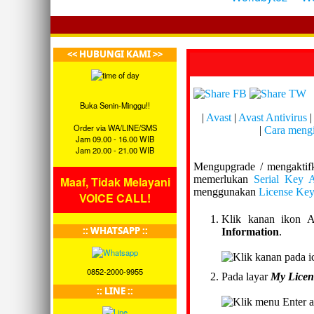
<< HUBUNGI KAMI >>
Buka Senin-Minggu!!
|
Avast
|
Avast Antivirus
|
Order via WA/LINE/SMS
|
Cara mengi
Jam 09.00 - 16.00 WIB
Jam 20.00 - 21.00 WIB
Mengupgrade / mengaktifk
memerlukan
Serial Key A
Maaf, Tidak Melayani
menggunakan
License Key
VOICE CALL!
Klik kanan ikon A
:: WHATSAPP ::
Information
.
0852-2000-9955
Pada layar
My Licen
:: LINE ::