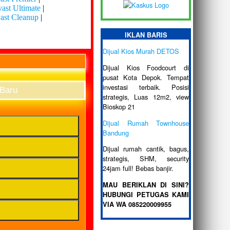
ast Ultimate
|
ast Cleanup
|
IKLAN BARIS
Dijual Kios Murah DETOS
Dijual Kios Foodcourt di
pusat Kota Depok. Tempat
investasi terbaik. Posisi
 Baru
strategis, Luas 12m2, view
Bioskop 21
Dijual Rumah Townhouse
Bandung
Dijual rumah cantik, bagus,
strategis, SHM, security
24jam full! Bebas banjir.
MAU BERIKLAN DI SINI?
HUBUNGI PETUGAS KAMI
VIA WA 085220009955