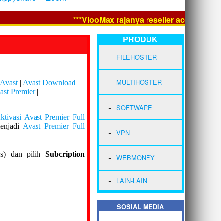
***ViooMax rajanya reseller account Prem
PRODUK
FILEHOSTER
MULTIHOSTER
 Avast
|
Avast Download
|
st Premier
|
SOFTWARE
ktivasi Avast Premier Full
enjadi
Avast Premier Full
VPN
s) dan pilih
Subcription
WEBMONEY
LAIN-LAIN
SOSIAL MEDIA