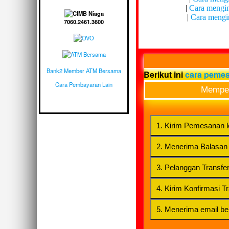
|
Cara mengin
|
Cara mengin
7060.2461.3600
Bank2 Member ATM Bersama
Berikut ini
cara peme
Cara Pembayaran Lain
Memper
1. Kirim Pemesanan l
2. Menerima Balasan d
3. Pelanggan Transf
4. Kirim Konfirmasi T
5. Menerima email ber