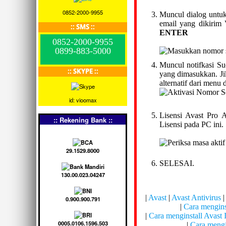
0852-2000-9955
Muncul dialog untuk
email yang dikirim
:: SMS ::
ENTER
0852-2000-9955
0899-883-5000
Muncul notifkasi Suc
:: SKYPE ::
yang dimasukkan. Jik
alternatif dari men
id: vioomax
Lisensi Avast Pro 
:: Rekening Bank ::
Lisensi pada PC ini.
29.1529.8000
SELESAI.
130.00.023.04247
|
Avast
|
Avast Antivirus
|
0.900.900.791
|
Cara menginst
|
Cara menginstall Avast 
0005.0106.1596.503
|
Cara mengi