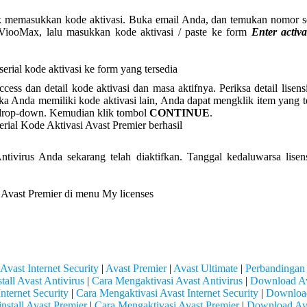
 memasukkan kode aktivasi. Buka email Anda, dan temukan nomor ser
 ViooMax, lalu masukkan kode aktivasi / paste ke form
Enter activ
cess dan detail kode aktivasi dan masa aktifnya. Periksa detail lisen
a Anda memiliki kode aktivasi lain, Anda dapat mengklik item yang te
u drop-down. Kemudian klik tombol
CONTINUE
.
Antivirus Anda sekarang telah diaktifkan. Tanggal kedaluwarsa lis
Avast Internet Security
|
Avast Premier
|
Avast Ultimate
|
Perbandingan
all Avast Antivirus
|
Cara Mengaktivasi Avast Antivirus
|
Download Av
Internet Security
|
Cara Mengaktivasi Avast Internet Security
|
Download 
nstall Avast Premier
|
Cara Mengaktivasi Avast Premier
|
Download Ava