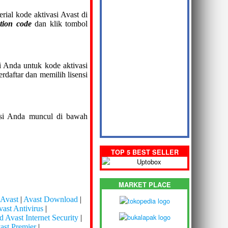
ial kode aktivasi Avast di
ation code
dan klik tombol
si Anda untuk kode aktivasi
rdaftar dan memilih lisensi
ensi Anda muncul di bawah
TOP 5 BEST SELLER
MARKET PLACE
 Avast
|
Avast Download
|
ast Antivirus
|
Avast Internet Security
|
st Premier
|