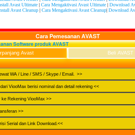
stall Avast Ultimate
|
Cara Mengaktivasi Avast Ultimate
|
Download Av
stall Avast Cleanup
|
Cara Mengaktivasi Avast Cleanup
|
Download Av
Cara Pemesanan AVAST
sanan Software produk AVAST
panjang Avast
Beli AVAST
ewat WA / Line / SMS / Skype / Email. >>
ari ViooMax berisi nominal dan detail rekening <<
er ke Rekening ViooMax >>
ransferan >>
isi Serial dan Link Download.<<