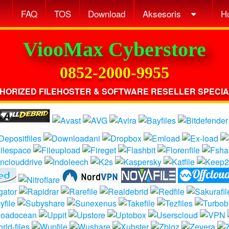
FAQ
TOS
Download
Aksesoris
H
ViooMax Cyberstore
0852-2000-9955
HORIZED FILEHOSTER & SOFTWARE RESELLER SPECIA