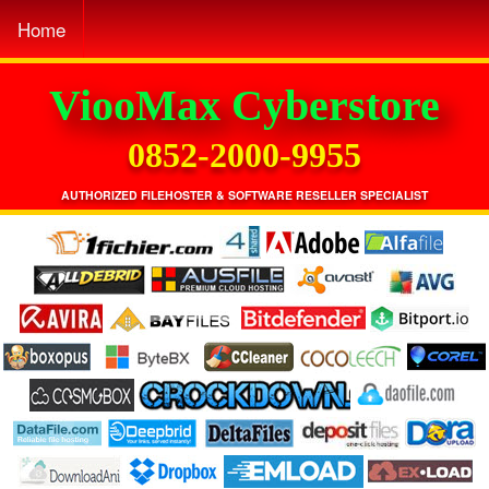
Home
ViooMax Cyberstore
0852-2000-9955
AUTHORIZED FILEHOSTER & SOFTWARE RESELLER SPECIALIST