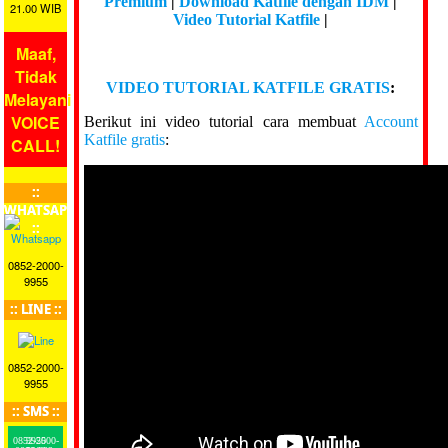
Premium
|
Download Katfile dengan IDM
|
21.00 WIB
Video Tutorial Katfile
|
Maaf,
Tidak
VIDEO TUTORIAL KATFILE GRATIS
:
Melayani
VOICE
Berikut ini video tutorial cara membuat
Account
Katfile gratis
:
CALL!
::
WHATSAPP
::
0852-2000-
9955
:: LINE ::
0852-2000-
9955
:: SMS ::
0852-2000-9955