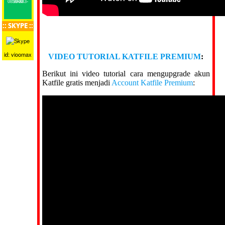
0899-883-5000
:: SKYPE ::
id: vioomax
VIDEO TUTORIAL KATFILE PREMIUM
:
Berikut ini video tutorial cara mengupgrade akun
Katfile gratis menjadi
Account Katfile Premium
: