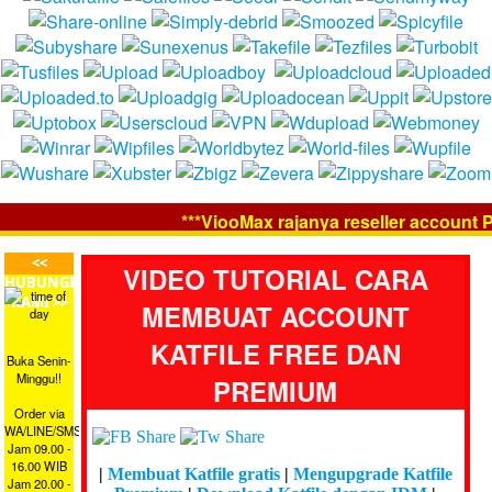
***ViooMax rajanya reseller account Pr
<<
VIDEO TUTORIAL CARA
HUBUNGI
KAMI >>
MEMBUAT ACCOUNT
KATFILE FREE DAN
Buka Senin-
Minggu!!
PREMIUM
Order via
WA/LINE/SMS
Jam 09.00 -
16.00 WIB
|
Membuat Katfile gratis
|
Mengupgrade Katfile
Jam 20.00 -