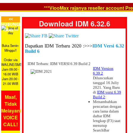
***ViooMax rajanya reseller account Premi
<<
Download IDM 6.32.6
HUBUNGI
KAMI >>
Buka Senin-
Dapatkan IDM Terbaru 2020 :>>>
IDM Versi 6.32
Minggu!!
Build 6
Order via
WA/LINE/SMS
Jam 09.00 -
16.00 WIB
Jam 20.00 -
21.00 WIB
Maaf,
Tidak
Melayani
VOICE
CALL!