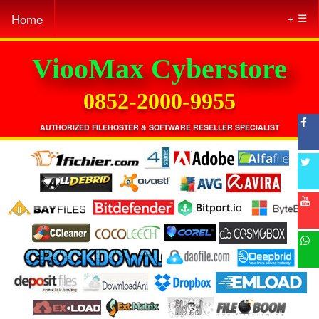
Home
☰
ViooMax Cyberstore
0852-2000-9955
AUTHORIZED FILEHOSTER & SOFTWARE RESELLER SPECIALIST