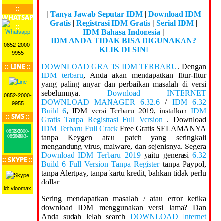
::
|
Tanya Jawab Seputar IDM
|
Download IDM
WHATSAPP
Gratis
|
Registrasi IDM Gratis
|
Serial IDM
|
::
IDM Bahasa Indonesia
|
IDM ANDA TIDAK BISA DIGUNAKAN?
0852-2000-
KLIK DI SINI
9955
:: LINE ::
DOWNLOAD GRATIS IDM TERBARU
. Dengan
IDM terbaru
, Anda akan mendapatkan fitur-fitur
yang paling anyar dan perbaikan masalah di versi
sebelumnya.
Download INTERNET
0852-2000-
DOWNLOAD MANAGER 6.32.6
/
IDM 6.32
9955
Build 6
, IDM versi Terbaru 2019, instalkan
IDM
:: SMS ::
Gratis Tanpa Registrasi Full Version
. Download
IDM Terbaru Full Crack
Free Gratis SELAMANYA
0852-2000-9955
tanpa Keygen atau patch yang seringkali
0899-883-5000
mengandung virus, malware, dan sejenisnya. Segera
Download IDM Terbaru 2019
yaitu generasi
6.32
:: SKYPE ::
Build 6 Full Version Tanpa Register
tanpa Paypol,
tanpa Alertpay, tanpa kartu kredit, bahkan tidak perlu
dollar.
id: vioomax
Sering mendapatkan masalah / atau error ketika
download IDM menggunakan versi lama? Dan
Anda sudah lelah search
DOWNLOAD Internet