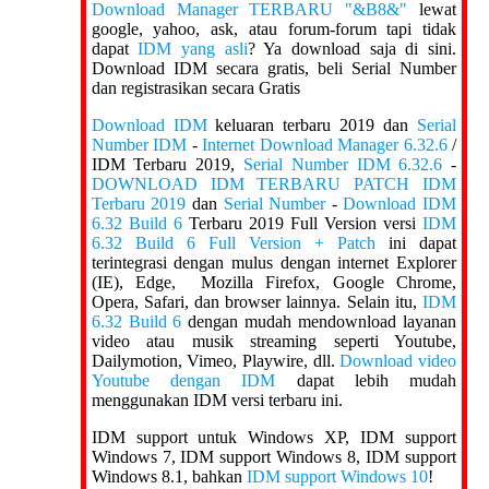
Download Manager TERBARU "&B8&"
lewat
google, yahoo, ask, atau forum-forum tapi tidak
dapat
IDM yang asli
? Ya download saja di sini.
Download IDM secara gratis, beli Serial Number
dan registrasikan secara Gratis
Download IDM
keluaran terbaru 2019 dan
Serial
Number IDM
-
Internet Download Manager 6.32.6
/
IDM Terbaru 2019,
Serial Number IDM 6.32.6
-
DOWNLOAD IDM TERBARU PATCH IDM
Terbaru 2019
dan
Serial Number
-
Download IDM
6.32 Build 6
Terbaru 2019 Full Version versi
IDM
6.32 Build 6 Full Version + Patch
ini dapat
terintegrasi dengan mulus dengan internet Explorer
(IE), Edge, Mozilla Firefox, Google Chrome,
Opera, Safari, dan browser lainnya. Selain itu,
IDM
6.32 Build 6
dengan mudah mendownload layanan
video atau musik streaming seperti Youtube,
Dailymotion, Vimeo, Playwire, dll.
Download video
Youtube dengan IDM
dapat lebih mudah
menggunakan IDM versi terbaru ini.
IDM support untuk Windows XP, IDM support
Windows 7, IDM support Windows 8, IDM support
Windows 8.1, bahkan
IDM support Windows 10
!