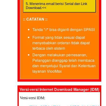
5. Menerima email berisi Serial dan Link
Download.<<
:: CATATAN ::
Tanda "//" bisa diganti dengan SPASI
Format yang tidak sesuai dapat
menyebabkan orderan tidak dapat
terbaca oleh sistem
Dengan melakukan pemesanan,
Pelanggan dianggap telah membaca
dan menyetujui Syarat dan Ketentuan
layanan ViooMax
Versi-versi Internet Download Manager (IDM)
Versi-versi IDM: