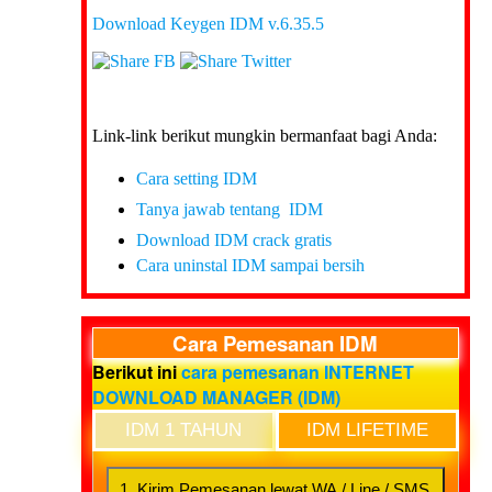
Download Keygen IDM v.6.35.5
Link-link berikut mungkin bermanfaat bagi Anda:
Cara setting IDM
Tanya jawab tentang IDM
Download IDM crack gratis
Cara uninstal IDM sampai bersih
Cara Pemesanan IDM
Berikut ini
cara pemesanan INTERNET
DOWNLOAD MANAGER (IDM)
IDM 1 TAHUN
IDM LIFETIME
1. Kirim Pemesanan lewat WA / Line / SMS