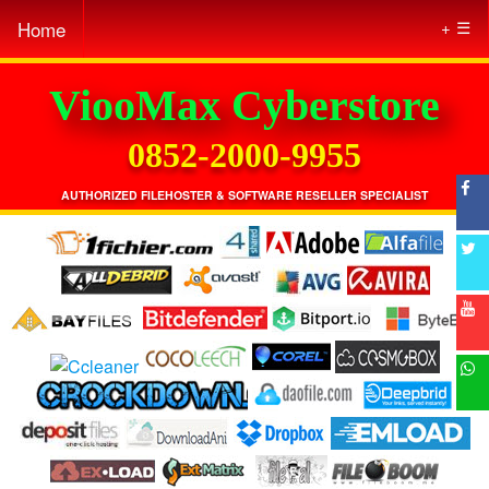
Home
☰
ViooMax Cyberstore
0852-2000-9955
AUTHORIZED FILEHOSTER & SOFTWARE RESELLER SPECIALIST