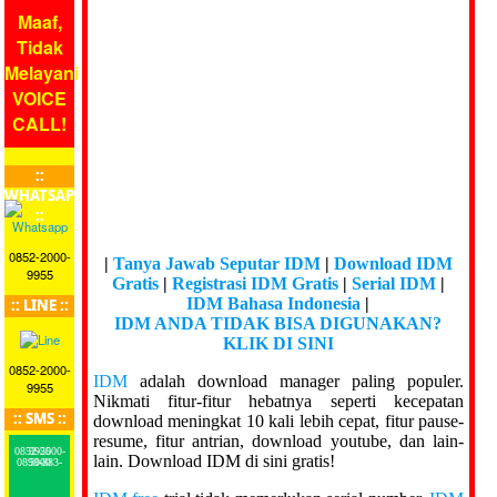
Maaf,
Tidak
Melayani
VOICE
CALL!
::
WHATSAPP
::
0852-2000-
|
Tanya Jawab Seputar IDM
|
Download IDM
9955
Gratis
|
Registrasi IDM Gratis
|
Serial IDM
|
IDM Bahasa Indonesia
|
:: LINE ::
IDM ANDA TIDAK BISA DIGUNAKAN?
KLIK DI SINI
0852-2000-
IDM
adalah download manager paling populer.
9955
Nikmati fitur-fitur hebatnya seperti kecepatan
:: SMS ::
download meningkat 10 kali lebih cepat, fitur pause-
resume, fitur antrian, download youtube, dan lain-
0852-2000-9955
lain. Download IDM di sini gratis!
0899-883-5000