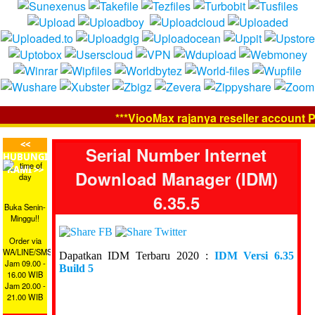
***ViooMax rajanya reseller account Pr
<<
Serial Number Internet
HUBUNGI
KAMI >>
Download Manager (IDM)
6.35.5
Buka Senin-
Minggu!!
Order via
WA/LINE/SMS
Dapatkan IDM Terbaru 2020 :
IDM Versi 6.35
Jam 09.00 -
Build 5
16.00 WIB
Jam 20.00 -
21.00 WIB