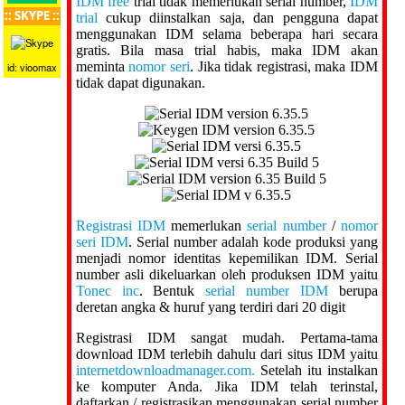
IDM free
trial tidak memerlukan serial number,
IDM
:: SKYPE ::
trial
cukup diinstalkan saja, dan pengguna dapat
menggunakan IDM selama beberapa hari secara
gratis. Bila masa trial habis, maka IDM akan
meminta
nomor seri
. Jika tidak registrasi, maka IDM
id: vioomax
tidak dapat digunakan.
Registrasi IDM
memerlukan
serial number
/
nomor
seri IDM
. Serial number adalah kode produksi yang
menjadi nomor identitas kepemilikan IDM. Serial
number asli dikeluarkan oleh produksen IDM yaitu
Tonec inc
. Bentuk
serial number IDM
berupa
deretan angka & huruf yang terdiri dari 20 digit
Registrasi IDM sangat mudah. Pertama-tama
download IDM terlebih dahulu dari situs IDM yaitu
internetdownloadmanager.com.
Setelah itu instalkan
ke komputer Anda. Jika IDM telah terinstal,
daftarkan / registrasikan menggunakan serial number