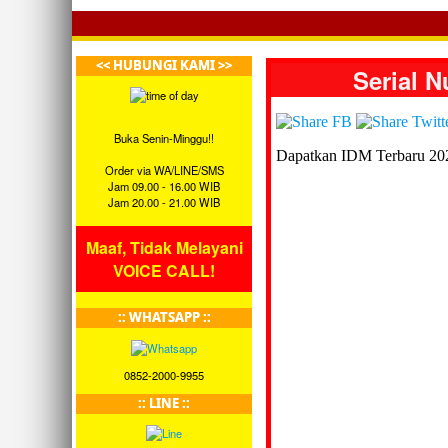
<< HUBUNGI KAMI >>
Serial 
Buka Senin-Minggu!!
Dapatkan IDM Terbaru 20
Order via WA/LINE/SMS
Jam 09.00 - 16.00 WIB
Jam 20.00 - 21.00 WIB
Maaf, Tidak Melayani
VOICE CALL!
:: WHATSAPP ::
0852-2000-9955
:: LINE ::