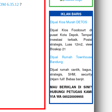
IDM 6.35.12
?
IKLAN BARIS
Dijual Kios Murah DETOS
Dijual Kios Foodcourt di
pusat Kota Depok. Tempat
investasi terbaik. Posisi
strategis, Luas 12m2, view
Bioskop 21
Dijual Rumah Townhouse
Bandung
Dijual rumah cantik, bagus,
strategis, SHM, security
24jam full! Bebas banjir.
MAU BERIKLAN DI SINI?
HUBUNGI PETUGAS KAMI
VIA WA 085220009955