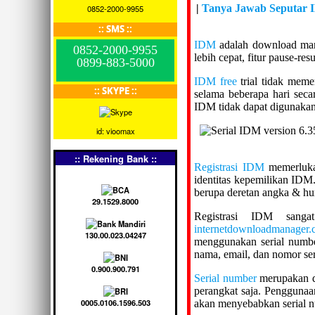
|
Tanya Jawab Seputar
0852-2000-9955
:: SMS ::
IDM
adalah download mana
0852-2000-9955
lebih cepat, fitur pause-re
0899-883-5000
IDM free
trial tidak meme
:: SKYPE ::
selama beberapa hari seca
IDM tidak dapat digunakan
id: vioomax
:: Rekening Bank ::
Registrasi IDM
memerlu
identitas kepemilikan IDM
berupa deretan angka & huru
29.1529.8000
Registrasi IDM sang
internetdownloadmanager.
130.00.023.04247
menggunakan serial number
nama, email, dan nomor se
0.900.900.791
Serial number
merupakan de
perangkat saja. Pengguna
0005.0106.1596.503
akan menyebabkan serial n