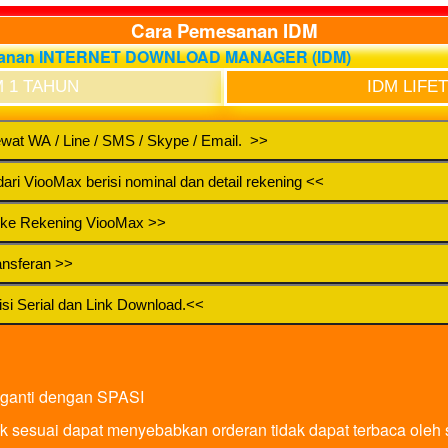
Cara Pemesanan IDM
sanan INTERNET DOWNLOAD MANAGER (IDM)
M 1 TAHUN
IDM LIFE
wat WA / Line / SMS / Skype / Email. >>
ari ViooMax berisi nominal dan detail rekening <<
r ke Rekening ViooMax >>
ansferan >>
isi Serial dan Link Download.<<
diganti dengan SPASI
ak sesuai dapat menyebabkan orderan tidak dapat terbaca oleh 