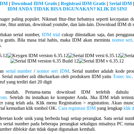
 IDM
|
Download IDM Gratis
|
Registrasi IDM Gratis
|
Serial IDM
IDM ANDA TIDAK BISA DIGUNAKAN? KLIK DI SINI
ger paling populer. Nikmati fitur-fitur hebatnya seperti kecepatan 
sume, fitur antrian, download youtube, dan lain-lain. Download IDM di si
rlukan serial number,
IDM trial
cukup diinstalkan saja, dan penggu
ra gratis. Bila masa trial habis, maka IDM akan meminta
nomor seri
.
kan
serial number
/
nomor seri IDM
. Serial number adalah kode pr
. Serial number asli dikeluarkan oleh produksen IDM yaitu
Tonec inc
.
f yang terdiri dari 20 digit
at mudah. Pertama-tama download IDM terlebih dahulu 
com.
Setelah itu instalkan ke komputer Anda. Jika IDM telah terinstal
 yang telah ada. Klik menu Registration > registration. Akan muncul 
rial kemudian klik tombol OK.
Cara registrasi IDM
yang lengkap
klik d
retan kode unik yang berbeda bagi setiap perangkat. Satu serial numb
an serial number pada beberapa perangkat sekaligus misalnya PC rum
umber diblokir dan tidak dapat digunakan kembali.