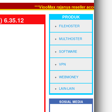
***ViooMax rajanya reseller account Premiu
PRODUK
 6.35.12
FILEHOSTER
MULTIHOSTER
SOFTWARE
VPN
WEBMONEY
LAIN-LAIN
SOSIAL MEDIA