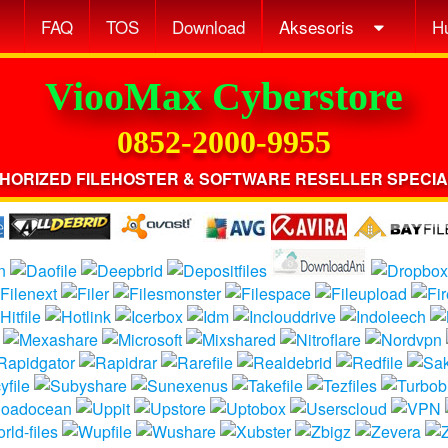
FAQ
TOS
Download
Aksesoris
H
ViooMax Cyberstore
0852-2000-9955
HORIZED FILEHOSTER & SOFTWARE RESELLER SPECIA