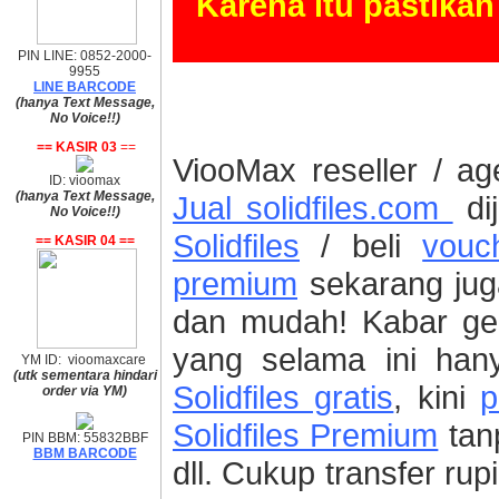
Karena itu pastika
PIN LINE: 0852-2000-
9955
LINE BARCODE
(hanya Text Message,
No Voice!!)
== KASIR 03
==
ViooMax reseller / ag
ID: vioomax
(hanya Text Message,
Jual solidfiles.com
di
No Voice!!)
Solidfiles
/ beli
vouch
== KASIR 04 ==
premium
sekarang jug
dan mudah! Kabar ge
yang selama ini han
YM ID: vioomaxcare
(utk sementara hindari
Solidfiles gratis
, kini
p
order via YM)
Solidfiles Premium
tanp
PIN BBM: 55832BBF
BBM BARCODE
dll. Cukup transfer rup