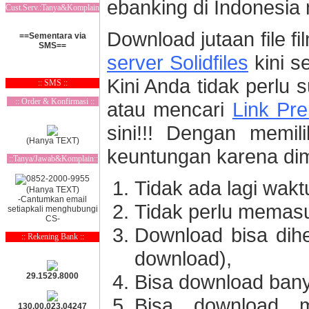
ebanking di Indonesi
Cust.Serv.:Tanya&Komplain
Download jutaan file fi
==Sementara via
SMS==
server Solidfiles
kini s
Kini Anda tidak perlu
:: SMS ::
:: Order & Konfirmasi ::
atau mencari
Link Pre
sini!!! Dengan memil
(Hanya TEXT)
keuntungan karena dima
::Tanya/Jawab&Komplain::
Tidak ada lagi wak
(Hanya TEXT)
-Cantumkan email
Tidak perlu memas
setiapkali menghubungi
CS-
Download bisa dih
:: Rekening Bank ::
download),
Bisa download banya
29.1529.8000
Bisa download 
130.00.023.04247