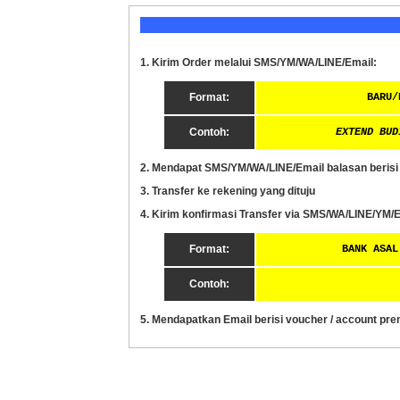
1. Kirim Order melalui SMS/YM/WA/LINE/Email:
Format:
BARU/EX
Contoh:
EXTEND BUD
2. Mendapat
SMS/YM/WA/LINE/Email
balasan berisi
3. Transfer ke rekening yang dituju
4. Kirim konfirmasi Transfer via SMS/WA/LINE/YM/E
Format:
BANK ASAL +
Contoh:
5. Mendapatkan Email berisi voucher / account pr