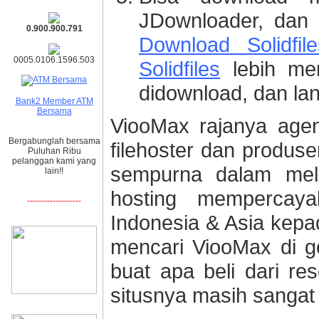
JDownloader, dan k
0.900.900.791
Download Solidfi
0005.0106.1596.503
Solidfiles
lebih men
didownload, dan lan
Bank2 Member ATM
Bersama
ViooMax rajanya agen
Bergabunglah bersama
filehoster dan produs
Puluhan Ribu
pelanggan kami yang
sempurna dalam mela
lain!!
hosting mempercaya
-------------------
Indonesia & Asia kepa
mencari ViooMax di go
buat apa beli dari r
situsnya masih sangat 