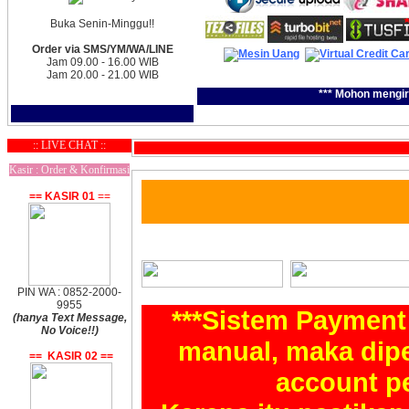
Buka Senin-Minggu!!
Order via SMS/YM/WA/LINE
Jam 09.00 - 16.00 WIB
Jam 20.00 - 21.00 WIB
*** Mohon mengir
:: LIVE CHAT ::
Kasir : Order & Konfirmasi
== KASIR 01
==
PIN WA : 0852-2000-
9955
***Sistem Payment
(hanya Text Message,
No Voice!!)
manual, maka dip
== KASIR 02 ==
account pe