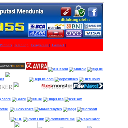
Partners
|
Iklan top
|
Pernyataan
|
Contact
|