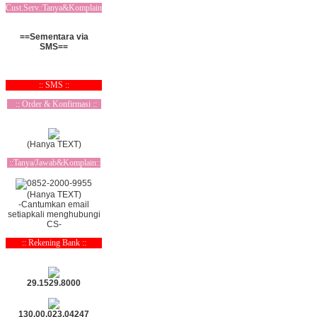
Cust.Serv.:Tanya&Komplain
==Sementara via
SMS==
:: SMS ::
:: Order & Konfirmasi ::
(Hanya TEXT)
::Tanya/Jawab&Komplain::
(Hanya TEXT)
-Cantumkan email
setiapkali menghubungi
CS-
:: Rekening Bank ::
29.1529.8000
130.00.023.04247