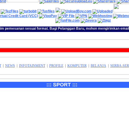
im pemesanan sesuai format. Bagi Pelanggan Baru, mohon mengirimkan email 
Vio
T
|
NEWS
|
INFOTAINMENT
|
PROFILE
|
KOMPUTER
|
BELANJA
|
SERBA-SER
::: SPORT :::