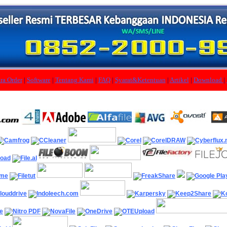
ra Order
|
Software
|
Tentang Kami
|
FAQ
|
Syarat&Ketentuan
|
Artikel
|
Download
|