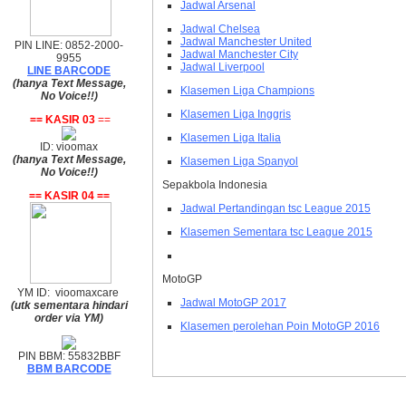
Jadwal Arsenal
Jadwal Chelsea
Jadwal Manchester United
PIN LINE: 0852-2000-
Jadwal Manchester City
9955
Jadwal Liverpool
LINE BARCODE
(hanya Text Message,
Klasemen Liga Champions
No Voice!!)
Klasemen Liga Inggris
== KASIR 03
==
Klasemen Liga Italia
ID: vioomax
(hanya Text Message,
Klasemen Liga Spanyol
No Voice!!)
Sepakbola Indonesia
== KASIR 04 ==
Jadwal Pertandingan tsc League 2015
Klasemen Sementara tsc League 2015
MotoGP
YM ID: vioomaxcare
Jadwal MotoGP 2017
(utk sementara hindari
order via YM)
Klasemen perolehan Poin MotoGP 2016
PIN BBM: 55832BBF
BBM BARCODE