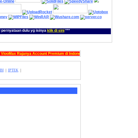
pernyataan dulu yg isinya
klik di sini
***
oMax Rajanya Account Premium di Indonesia, menjual account Premium dengan
BI
|
IPTEK
|