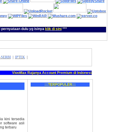
pernyataan dulu yg isinya
klik di sini
***
-SERBI
|
IPTEK
|
ViooMax Rajanya Account Premium di Indonesia, menjual account Premium d
:::TERPOPULER:::
 kini tersedia
r software asli
ng terbaru