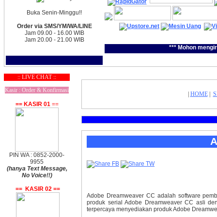
Buka Senin-Minggu!!
Order via SMS/YM/WA/LINE
Jam 09.00 - 16.00 WIB
Jam 20.00 - 21.00 WIB
*** Mohon mengir
:: LIVE CHAT ::
Kasir : Order & Konfirmasi
|
HOME
|
S
== KASIR 01
==
PIN WA : 0852-2000-
9955
(hanya Text Message,
No Voice!!)
== KASIR 02 ==
Adobe Dreamweaver CC adalah software pembuat
produk serial Adobe Dreamweaver CC asli denga
terpercaya menyediakan produk Adobe Dreamweav