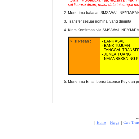
* Data ini diperlukan utk registrasi ma
spt license dicuri, maka data ini sangat
Menerima balasan SMS/WA/LINE/YM/EMAIL 
Transfer sesuai nominal yang diminta
Kirim Konfirmasi via SMS/WA/LINE/YM/EM
> Isi Pesan :
- BANK ASAL
- BANK TUJUAN
- TANGGAL TRANSF
- JUMLAH UANG
- NAMA REKENING P
Menerima Email berisi License Key dan pe
--
|
Home
|
Harga
|
Cara Tran