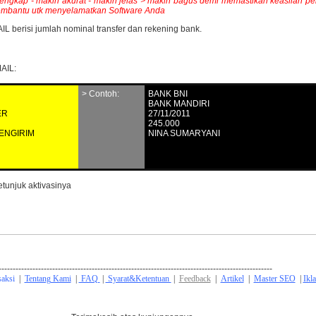
kin lengkap - makin akurat - makin jelas > makin bagus demi memastikan keaslian
 membantu utk menyelamatkan Software Anda
berisi jumlah nominal transfer dan rekening bank.
AIL:
> Contoh:
BANK BNI
BANK MANDIRI
ER
27/11/2011
245.000
ENGIRIM
NINA SUMARYANI
tunjuk aktivasinya
-------------------------------------------------------------------------------------------------
saksi
|
Tentang Kami
|
FAQ
|
Syarat&Ketentuan
|
Feedback
|
Artikel
|
Master SEO
|
Ikl