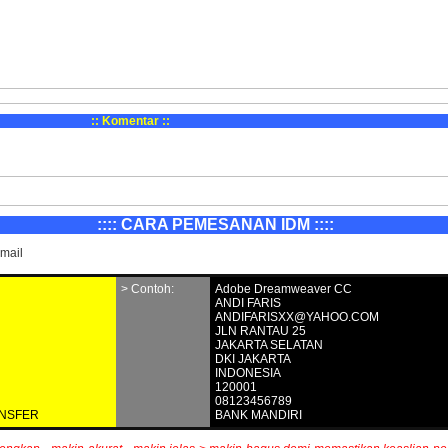
:: Komentar ::
::::
CARA PEMESANAN
IDM ::::
mail
> Contoh:
Adobe Dreamweaver CC
ANDI FARIS
ANDIFARISXX@YAHOO.COM
JLN RANTAU 25
JAKARTA SELATAN
DKI JAKARTA
INDONESIA
120001
08123456789
ANSFER
BANK MANDIRI