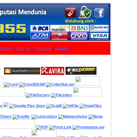
Partners
|
Iklan top
|
Pernyataan
|
Contact
|