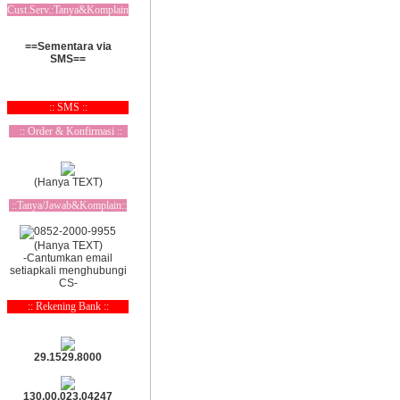
Cust.Serv.:Tanya&Komplain
==Sementara via
SMS==
:: SMS ::
:: Order & Konfirmasi ::
(Hanya TEXT)
::Tanya/Jawab&Komplain::
(Hanya TEXT)
-Cantumkan email
setiapkali menghubungi
CS-
:: Rekening Bank ::
29.1529.8000
130.00.023.04247