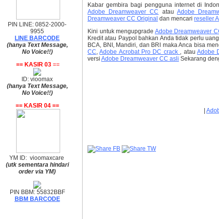
Kabar gembira bagi pengguna internet di Indo
Adobe Dreamweaver CC
atau
Adobe Dreamw
Dreamweaver CC Original
dan mencari
reseller
PIN LINE: 0852-2000-
9955
Kini untuk mengupgrade
Adobe Dreamweaver C
LINE BARCODE
Kredit atau Paypol bahkan Anda tidak perlu uang
(hanya Text Message,
BCA, BNI, Mandiri, dan BRI maka Anca bisa me
No Voice!!)
CC
,
Adobe Acrobat Pro DC crack
, atau
Adobe 
versi
Adobe Dreamweaver CC asli
Sekarang denga
== KASIR 03
==
ID: vioomax
(hanya Text Message,
No Voice!!)
== KASIR 04 ==
|
Adob
YM ID: vioomaxcare
(utk sementara hindari
order via YM)
PIN BBM: 55832BBF
BBM BARCODE