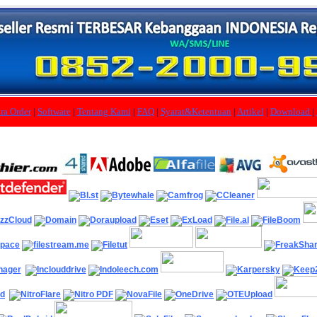
ra Order
|
Software
|
Tentang Kami
|
FAQ
|
Syarat&Ketentuan
|
Artikel
|
Download
|