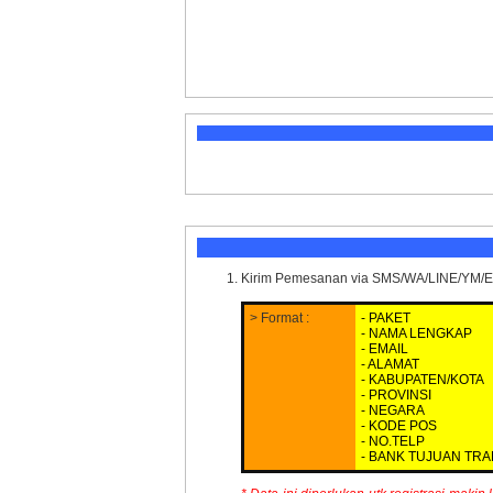
Kirim Pemesanan via SMS/WA/LINE/YM/E
> Format :
- PAKET
- NAMA LENGKAP
- EMAIL
- ALAMAT
- KABUPATEN/KOTA
- PROVINSI
- NEGARA
- KODE POS
- NO.TELP
- BANK TUJUAN TR