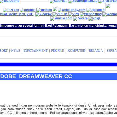
im pemesanan sesuai format. Bagi Pelanggan Baru, mohon mengirimkan email 
PORT
|
NEWS
|
INFOTAINMENT
|
PROFILE
|
KOMPUTER
|
BELANJA
|
SERBA
ADOBE DREAMWEAVER CC
, pengedit, dan pemrogram website terkemuka di dunia. Untuk user Indonesia
n cara mudah, tidak perlu Kartu Kredit, Paypol, atau dollar. ViooMax reselle
er CC asli dengan harga murah. Beli sekarang juga software keluaran Adobe ya