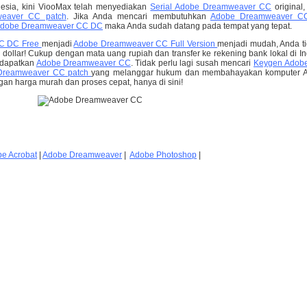
nesia, kini ViooMax telah menyediakan
Serial Adobe Dreamweaver CC
original
eaver CC patch
. Jika Anda mencari membutuhkan
Adobe Dreamweaver CC
 Adobe Dreamweaver CC DC
maka Anda sudah datang pada tempat yang tepat.
C DC Free
menjadi
Adobe Dreamweaver CC Full Version
menjadi mudah, Anda ti
 dollar! Cukup dengan mata uang rupiah dan transfer ke rekening bank lokal di In
ndapatkan
Adobe Dreamweaver CC
. Tidak perlu lagi susah mencari
Keygen Adob
Dreamweaver CC patch
yang melanggar hukum dan membahayakan komputer A
n harga murah dan proses cepat, hanya di sini!
e Acrobat
|
Adobe Dreamweaver
|
Adobe Photoshop
|