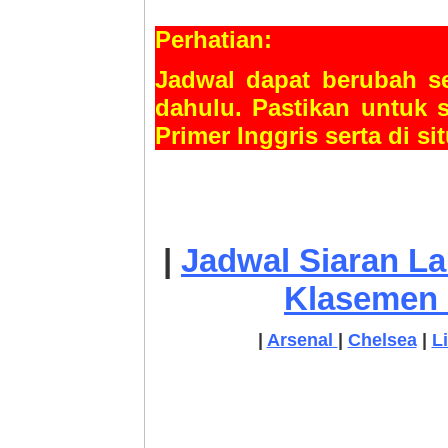
Perhatian:
Jadwal dapat berubah se
dahulu. Pastikan untuk 
Primer Inggris
serta di sit
|
Jadwal Siaran La
Klasemen 
|
Arsenal
|
Chelsea
|
L