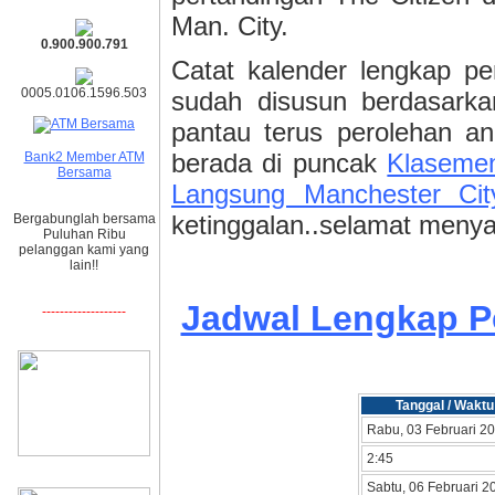
Man. City.
0.900.900.791
Catat kalender lengkap p
0005.0106.1596.503
sudah disusun berdasark
pantau terus perolehan a
berada di puncak
Klasemen
Bank2 Member ATM
Bersama
Langsung Manchester Ci
ketinggalan..selamat menya
Bergabunglah bersama
Puluhan Ribu
pelanggan kami yang
lain!!
Jadwal Lengkap 
-------------------
Tanggal / Waktu
Rabu, 03 Februari 2
2:45
Sabtu, 06 Februari 2