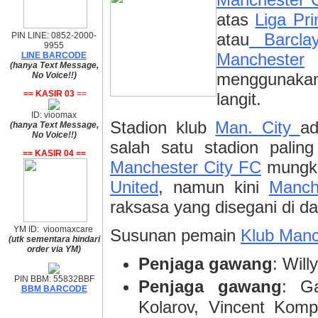
atas
Liga Pri
atau
Barclay
PIN LINE: 0852-2000-
9955
Manchester
i
LINE BARCODE
(hanya Text Message,
menggunakan
No Voice!!)
== KASIR 03
==
langit.
ID: vioomax
Stadion klub
Man. City
ad
(hanya Text Message,
No Voice!!)
salah satu stadion palin
== KASIR 04 ==
Manchester City FC
mungki
United
, namun kini
Manch
raksasa yang disegani di d
YM ID: vioomaxcare
Susunan pemain
Klub Manc
(utk sementara hindari
order via YM)
Penjaga gawang
: Will
PIN BBM: 55832BBF
Penjaga gawang
: Ga
BBM BARCODE
Kolarov, Vincent Kom