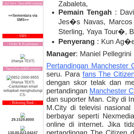
Zabaleta,
Cust.Serv.:Tanya&Komplain
Pemain Tengah
: Davi
==Sementara via
SMS==
Jes�s Navas, Marcos 
Sterling, Yaya Tour�, B
:: SMS ::
Penyerang
: Kun Ag�er
:: Order & Konfirmasi ::
Manager
: Maniel Pellegrini
(Hanya TEXT)
Pertandingan Manchester 
::Tanya/Jawab&Komplain::
seru. Para
fans The Citize
dengan skor telak dan men
(Hanya TEXT)
-Cantumkan email
pertandingan
Manchester C
setiapkali menghubungi
CS-
dan suporter Man. City di I
:: Rekening Bank ::
M.City di televisi nasiona
berbayar seperti Nexmedia,
29.1529.8000
online di internet. Jika 
pertandingan The Citizen 
130.00.023.04247