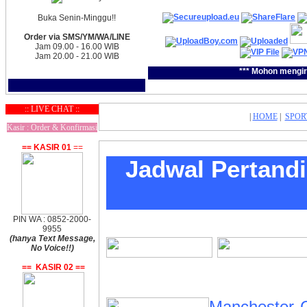
Buka Senin-Minggu!!
Order via SMS/YM/WA/LINE
Jam 09.00 - 16.00 WIB
Jam 20.00 - 21.00 WIB
*** Mohon mengir
:: LIVE CHAT ::
|
HOME
|
SPOR
Kasir : Order & Konfirmasi
== KASIR 01
==
Jadwal Pertan
PIN WA : 0852-2000-
9955
(hanya Text Message,
No Voice!!)
== KASIR 02 ==
Manchester C